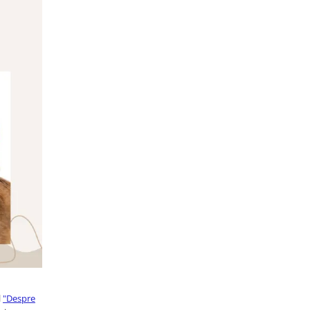
l
"Despre