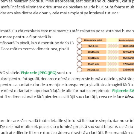
tem să realizăm produsul final ireproșabil, atât discutând cu clientul, cât și 
 astfel încât să eliminăm orice urma de pixelare sau de blur. Sunt foarte mult
dar am ales dintre ele doar 5, cele mai simple și pe înțelesul tuturor.
rimată. Cu cât rezoluția este mai mare,cu atât calitatea pozei este mai buna
ș
de mare pentru a fi printată la
 măsoară în pixeli, la o dimensiune de 9x13
Daca mărim excesiv dimesiunea, pixelii
VG și altele.
Fișierele JPEG (JPG)
sunt un
are pentru fotografii, deoarece oferă o compresie bună a datelor, păstrând
entru capacitatea lor de a menține transparența și calitatea imaginii fără
e oferă o claritate superioară față de alte formate comprimate.
Fișierele S
t fi redimensionate fără pierderea calității sau clarității, ceea ce le face
idea
, în care să se vadă toate detaliile și totul să fie foarte simplu, dar nu se 
De cele mai multe ori, pozele au o lumină proastă sau sunt blurate, ca să nu
plicate diferite filtre ce duc la scăderea drastică a clarității. Recomandăm c