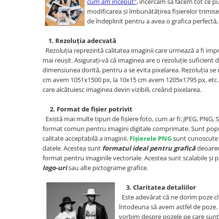
cum am început"
, încercăm să facem tot ce pu
modificarea și îmbunătățirea fișierelor trimise
de îndeplinit pentru a avea o grafica perfectă, 
1. Rezoluția adecvată
Rezoluția reprezintă calitatea imaginii care urmează a fi imp
mai reușit. Asigurați-vă că imaginea are o rezoluție suficient 
dimensiunea dorită, pentru a se evita pixelarea. Rezoluția se
cm avem 1051x1500 px, la 10x15 cm avem 1205x1795 px, etc. 
care alcătuiesc imaginea devin vizibili, creând pixelarea.
2. Format de fișier potrivit
Există mai multe tipuri de fișiere foto, cum ar fi: JPEG, PNG, S
format comun pentru imagini digitale comprimate. Sunt popul
calitate acceptabilă a imaginii.
Fișierele PNG
sunt cunoscute p
datele. Acestea sunt
formatul ideal pentru grafică
deoarec
format pentru imaginile vectoriale. Acestea sunt scalabile și po
logo-uri
sau alte pictograme grafice.
3. Claritatea detaliilor
Este adevărat că ne dorim poze clare
întodeuna să avem astfel de poze. 
vorbim despre pozele pe care sunt a