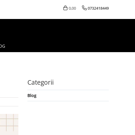
0,00
0732418449
OG
Categorii
Blog