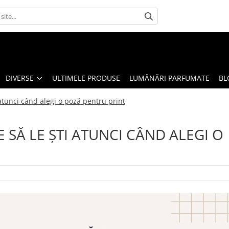
DIVERSE
ULTIMELE PRODUSE
LUMÂNĂRI PARFUMATE
BL
 atunci când alegi o poză pentru print
E SĂ LE ȘTI ATUNCI CÂND ALEGI O