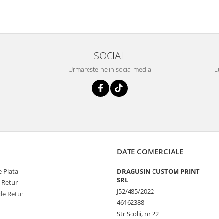
SOCIAL
Urmareste-ne in social media
L
DATE COMERCIALE
 Plata
DRAGUSIN CUSTOM PRINT
SRL
e Retur
J52/485/2022
de Retur
46162388
Str Scolii, nr 22