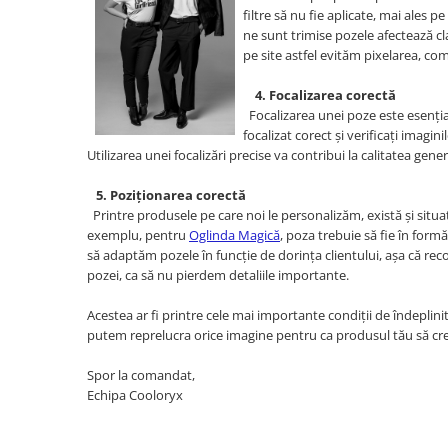
filtre să nu fie aplicate, mai ales 
ne sunt trimise pozele afectează cl
pe site astfel evităm pixelarea, co
4. Focalizarea corectă
Focalizarea unei poze este esenția
focalizat corect și verificați imagini
Utilizarea unei focalizări precise va contribui la calitatea gene
5. Poziționarea corectă
Printre produsele pe care noi le personalizăm, există și situ
exemplu, pentru
Oglinda Magică
, poza trebuie să fie în form
să adaptăm pozele în funcție de dorința clientului, așa că re
pozei, ca să nu pierdem detaliile importante.
Acestea ar fi printre cele mai importante condiții de îndeplinit p
putem reprelucra orice imagine pentru ca produsul tău să cree
Spor la comandat,
Echipa Cooloryx