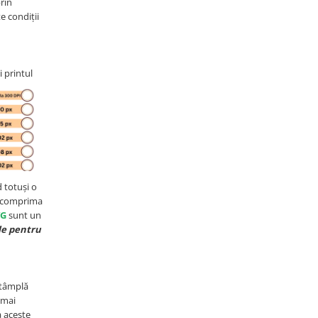
prin
e condiții
i printul
 totuși o
 a comprima
VG
sunt un
le pentru
întâmplă
 mai
a aceste