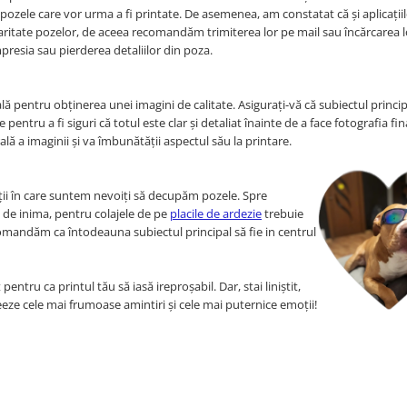
pe pozele care vor urma a fi printate. De asemenea, am constatat că și aplicațiil
aritate pozelor, de aceea recomandăm trimiterea lor pe mail sau încărcarea l
mpresia sau pierderea detaliilor din poza.
lă pentru obținerea unei imagini de calitate. Asigurați-vă că subiectul princip
le pentru a fi siguri că totul este clar și detaliat înainte de a face fotografia fin
rală a imaginii și va îmbunătății aspectul său la printare.
ații în care suntem nevoiți să decupăm pozele. Spre
ă de inima, pentru colajele de pe
placile de ardezie
trebuie
comandăm ca întodeauna subiectul principal să fie in centrul
entru ca printul tău să iasă ireproșabil. Dar, stai liniștit,
ze cele mai frumoase amintiri și cele mai puternice emoții!