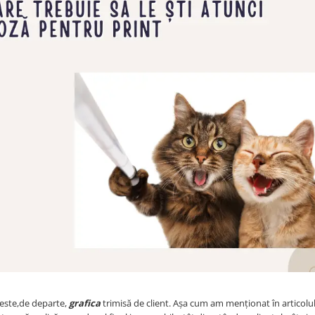
este,de departe,
grafica
trimisă de client. Așa cum am menționat în articolu