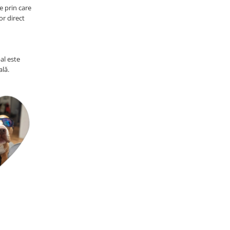
e prin care
or direct
al este
ală.