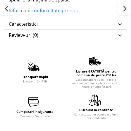
Informatii conformitate produs
Caracteristici
Review-uri
(0)
Livrare GRATUITĂ pentru
comenzi de peste 200 lei
Transport Rapid
Cost transport 15 lei la plata
Livrare in 24-48H
ramburs și 5 lei la plata cu cardul,
livrare oriunde în țară
Discount la cantitate
Cumparari in siguranta
Contacteaza-ne pentru o oferta
Tranzactii Securizate
personalizata