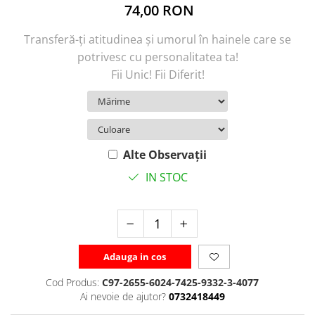
74,00 RON
Transferă-ți atitudinea și umorul în hainele care se
potrivesc cu personalitatea ta!
Fii Unic! Fii Diferit!
Alte Observații
IN STOC
Adauga in cos
Cod Produs:
C97-2655-6024-7425-9332-3-4077
Ai nevoie de ajutor?
0732418449