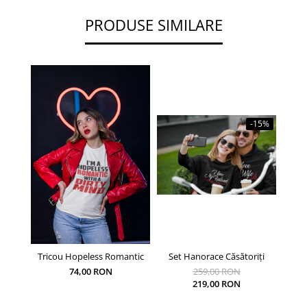
PRODUSE SIMILARE
-15%
Tricou Hopeless Romantic
Set Hanorace Căsătoriți
Ha
74,00 RON
259,00 RON
219,00 RON