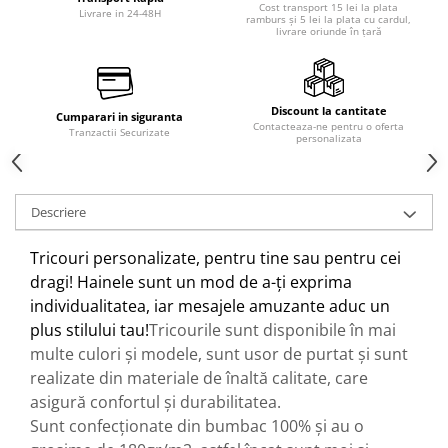
Cost transport 15 lei la plata
Livrare in 24-48H
ramburs și 5 lei la plata cu cardul,
livrare oriunde în țară
Discount la cantitate
Cumparari in siguranta
Contacteaza-ne pentru o oferta
Tranzactii Securizate
personalizata
Descriere
Tricouri personalizate, pentru tine sau pentru cei
dragi! Hainele sunt un mod de a-ți exprima
individualitatea, iar mesajele amuzante aduc un
plus stilului tau!
Tricourile sunt disponibile în mai
multe culori și modele, sunt usor de purtat și sunt
realizate din materiale de înaltă calitate, care
asigură confortul și durabilitatea.
Sunt confecționate din bumbac 100% și au o