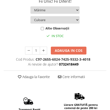
Fii Unic! Fii Diferit!
Alte Observații
IN STOC
ADAUGA IN COS
Cod Produs:
C97-2655-6024-7425-9332-3-4018
Ai nevoie de ajutor?
0732418449
Adauga la Favorite
Cere informatii
Livrare GRATUITĂ pentru
comenzi de peste 200 lei
Transport Rapid