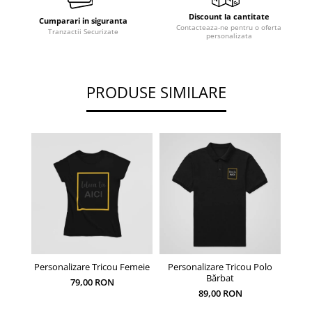
Discount la cantitate
Cumparari in siguranta
Contacteaza-ne pentru o oferta
Tranzactii Securizate
personalizata
PRODUSE SIMILARE
Personalizare Tricou Femeie
Personalizare Tricou Polo
Pers
Bărbat
79,00 RON
89,00 RON