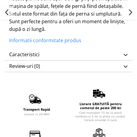
mașina de spălat, fețele de pernă fiind detașabile.
Setul este format din fața de perna si umplutură.
Sunt perfecte pentru a oferi un moment de liniște,
după o zi lungă.
Informatii conformitate produs
Caracteristici
Review-uri
(0)
Livrare GRATUITĂ pentru
comenzi de peste 200 lei
Transport Rapid
Cost transport 15 lei la plata
Livrare in 24-48H
ramburs și 5 lei la plata cu cardul,
livrare oriunde în țară