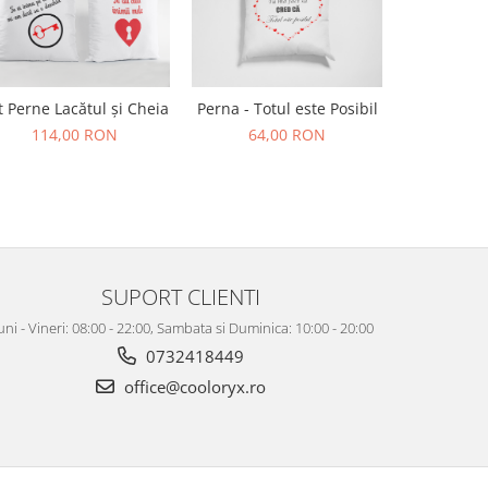
Tricou Înăl
t Perne Lacătul și Cheia
Perna - Totul este Posibil
74,
114,00 RON
64,00 RON
SUPORT CLIENTI
uni - Vineri: 08:00 - 22:00, Sambata si Duminica: 10:00 - 20:00
0732418449
office@cooloryx.ro