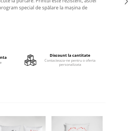
acute la purtare. Printul este rezistent, astfel
 program special de spălare la mașina de
Discount la cantitate
anta
Contacteaza-ne pentru o oferta
te
personalizata