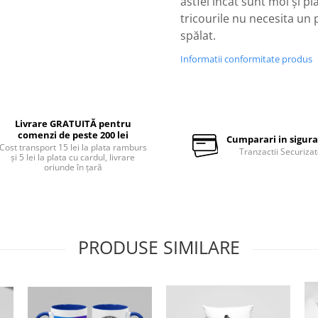
astfel încat sunt moi și pl
tricourile nu necesita un
spălat.
Informatii conformitate produs
Livrare GRATUITĂ pentru
comenzi de peste 200 lei
Cumparari in sigur
Cost transport 15 lei la plata ramburs
Tranzactii Securiza
și 5 lei la plata cu cardul, livrare
oriunde în țară
PRODUSE SIMILARE