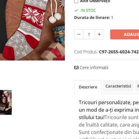
Alte Observații
IN STOC
Durata de livrare:
1
ADAUG
Cod Produs:
C97-2655-6024-742
Cere informatii
Caracteristici
Descriere
Tricouri personalizate, pe
un mod de a-ți exprima ind
stilului tau!
Tricourile sunt
de înaltă calitate, care as
Sunt confecționate din b