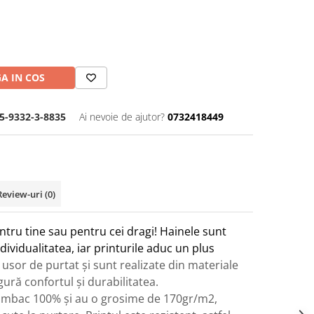
A IN COS
5-9332-3-8835
Ai nevoie de ajutor?
0732418449
Review-uri
(0)
ntru tine sau pentru cei dragi! Hainele sunt
ividualitatea, iar printurile aduc un plus
 usor de purtat și sunt realizate din materiale
igură confortul și durabilitatea.
umbac 100% și au o grosime de 170gr/m2,