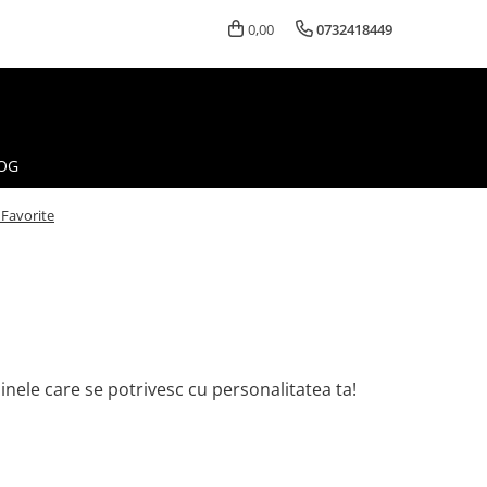
0,00
0732418449
OG
 Favorite
ainele care se potrivesc cu personalitatea ta!