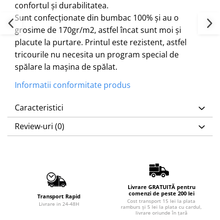
confortul și durabilitatea.
Sunt confecționate din bumbac 100% și au o
grosime de 170gr/m2, astfel încat sunt moi și
placute la purtare. Printul este rezistent, astfel
tricourile nu necesita un program special de
spălare la mașina de spălat.
Informatii conformitate produs
Caracteristici
Review-uri
(0)
Livrare GRATUITĂ pentru
comenzi de peste 200 lei
Transport Rapid
Cost transport 15 lei la plata
Livrare in 24-48H
ramburs și 5 lei la plata cu cardul,
livrare oriunde în țară