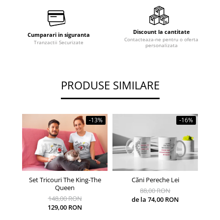
Discount la cantitate
Cumparari in siguranta
Contacteaza-ne pentru o oferta
Tranzactii Securizate
personalizata
PRODUSE SIMILARE
-13%
-16%
Set Tricouri The King-The
Căni Pereche Lei
Căni 
Queen
88,00 RON
148,00 RON
de la 74,00 RON
129,00 RON