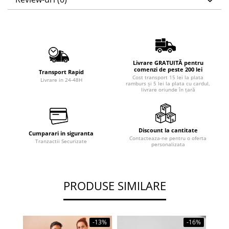
Livrare GRATUITĂ pentru
comenzi de peste 200 lei
Transport Rapid
Cost transport 15 lei la plata
Livrare in 24-48H
ramburs și 5 lei la plata cu cardul,
livrare oriunde în țară
Discount la cantitate
Cumparari in siguranta
Contacteaza-ne pentru o oferta
Tranzactii Securizate
personalizata
PRODUSE SIMILARE
-13%
-16%