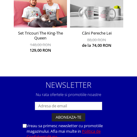
Set Tricouri The King-The
Căni Pereche Lei
Căni 
Queen
88,00 RON
148,00 RON
de la 74,00 RON
129,00 RON
NEWSLETTER
Nu rata ofertele si promotiile noastre
Vreau sa primesc newsletter cu promotiile
magazinului. Afla mai multe in
Politica de
Confidentialitate