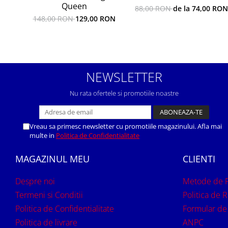
Queen
88,00 RON
de la 74,00 RON
148,00 RON
129,00 RON
NEWSLETTER
Nu rata ofertele si promotiile noastre
Vreau sa primesc newsletter cu promotiile magazinului. Afla mai
multe in
Politica de Confidentialitate
MAGAZINUL MEU
CLIENTI
Despre noi
Metode de P
Termeni si Conditii
Politica de R
Politica de Confidentialitate
Formular de
Politica de livrare
ANPC