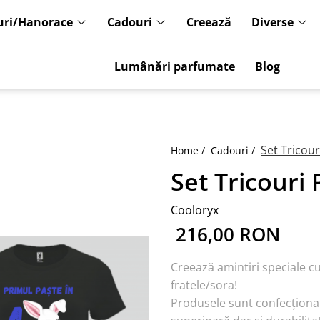
uri/Hanorace
Cadouri
Creează
Diverse
Lumânări parfumate
Blog
Set Tricour
Home /
Cadouri /
Set Tricouri 
Cooloryx
216,00 RON
Creează amintiri speciale cu
fratele/sora!
Produsele sunt confecționa