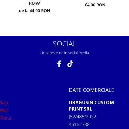
BMW
64,00 RON
de la 44,00 RON
SOCIAL
Urmareste-ne in social media
DATE COMERCIALE
lata
DRAGUSIN CUSTOM
PRINT SRL
etur
J52/485/2022
 Retur
46162388