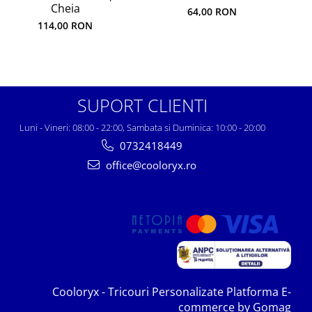
Cheia
64,00 RON
114,00 RON
SUPORT CLIENTI
Luni - Vineri: 08:00 - 22:00, Sambata si Duminica: 10:00 - 20:00
0732418449
office@cooloryx.ro
Cooloryx - Tricouri Personalizate
Platforma E-
commerce by Gomag