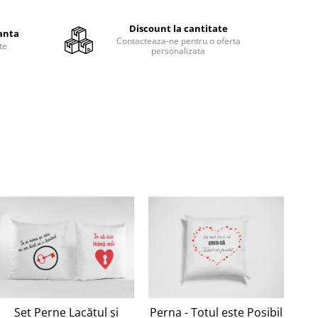
Discount la cantitate
anta
Contacteaza-ne pentru o oferta
te
personalizata
Set Perne Lacătul și
Perna - Totul este Posibil
Tri