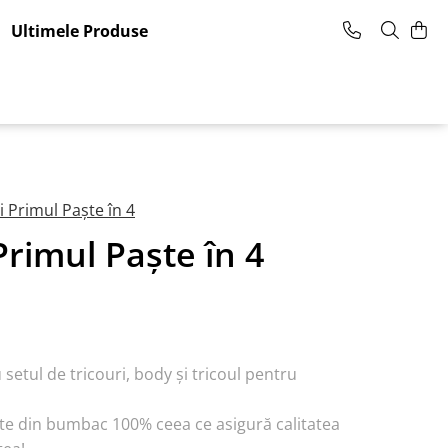
Ultimele Produse
i Primul Paște în 4
Primul Paște în 4
 setul de tricouri, body și tricoul pentru
te din bumbac 100% ceea ce asigură calitatea