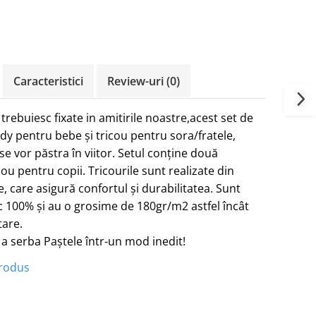
Caracteristici
Review-uri
(0)
rebuiesc fixate in amitirile noastre,acest set de
ody pentru bebe și tricou pentru sora/fratele,
se vor păstra în viitor. Setul conține două
cou pentru copii. Tricourile sunt realizate din
e, care asigură confortul și durabilitatea. Sunt
 100% și au o grosime de 180gr/m2 astfel încât
tare.
 a serba Paștele într-un mod inedit!
produs