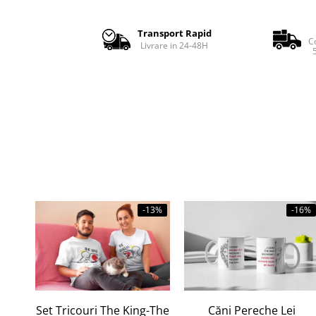
Transport Rapid
Co
Livrare in 24-48H
5
-13%
-16%
Set Tricouri The King-The
Căni Pereche Lei