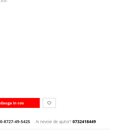
tea!
dauga in cos
0-8727-49-5425
Ai nevoie de ajutor?
0732418449