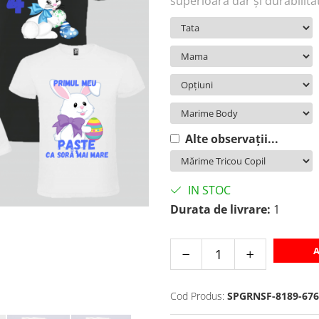
superioară dar și durabilita
Alte observații...
IN STOC
Durata de livrare:
1
A
Cod Produs:
SPGRNSF-8189-676