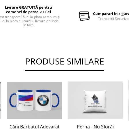
Livrare GRATUITĂ pentru
comenzi de peste 200 lei
Cumparari in sigur
st transport 15 lei la plata ramburs și
Tranzactii Securiza
 lei la plata cu cardul, livrare oriunde
în țară
PRODUSE SIMILARE
Căni Barbatul Adevarat
Perna - Nu Sforăi