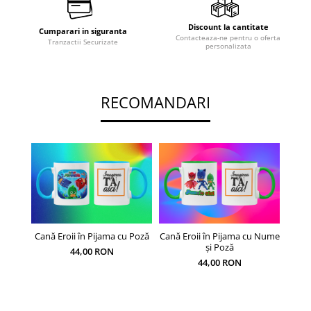
Discount la cantitate
Cumparari in siguranta
Contacteaza-ne pentru o oferta
Tranzactii Securizate
personalizata
RECOMANDARI
Cană Eroii în Pijama cu Poză
Cană Eroii în Pijama cu Nume
Pe
și Poză
44,00 RON
44,00 RON