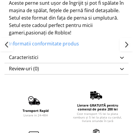
Aceste perne sunt ușor de îngrijit și pot fi spălate în
mașina de spălat, fețele de pernă fiind detașabile.
Setul este format din fața de perna si umplutură.
Setul este cadoul perfect pentru micii
gameri,pasionați de Roblox!
Informatii conformitate produs
Caracteristici
Review-uri
(0)
Livrare GRATUITĂ pentru
comenzi de peste 200 lei
Transport Rapid
Cost transport 15 lei la plata
Livrare in 24-48H
ramburs și 5 lei la plata cu cardul,
livrare oriunde în țară