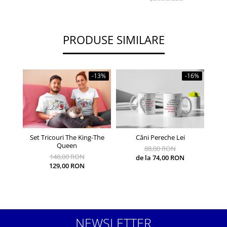
PRODUSE SIMILARE
-13%
-16%
Set Tricouri The King-The
Căni Pereche Lei
Căni 
Queen
88,00 RON
148,00 RON
de la 74,00 RON
129,00 RON
NEWSLETTER