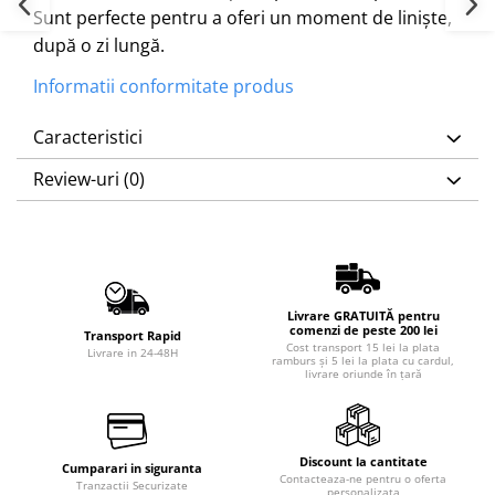
Sunt perfecte pentru a oferi un moment de liniște,
după o zi lungă.
Informatii conformitate produs
Caracteristici
Review-uri
(0)
Livrare GRATUITĂ pentru
comenzi de peste 200 lei
Transport Rapid
Cost transport 15 lei la plata
Livrare in 24-48H
ramburs și 5 lei la plata cu cardul,
livrare oriunde în țară
Discount la cantitate
Cumparari in siguranta
Contacteaza-ne pentru o oferta
Tranzactii Securizate
personalizata