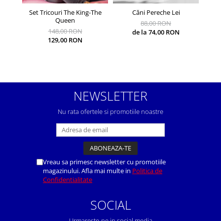
Set Tricouri The King-The
Căni Pereche Lei
Căni 
Queen
88,00 RON
148,00 RON
de la 74,00 RON
129,00 RON
NEWSLETTER
Nu rata ofertele si promotiile noastre
Vreau sa primesc newsletter cu promotiile
magazinului. Afla mai multe in
Politica de
Confidentialitate
SOCIAL
Urmareste-ne in social media