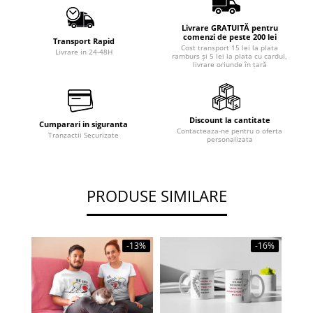
Livrare GRATUITĂ pentru
comenzi de peste 200 lei
Transport Rapid
Cost transport 15 lei la plata
Livrare in 24-48H
ramburs și 5 lei la plata cu cardul,
livrare oriunde în țară
Discount la cantitate
Cumparari in siguranta
Contacteaza-ne pentru o oferta
Tranzactii Securizate
personalizata
PRODUSE SIMILARE
-13%
-16%