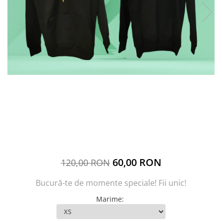
60,00 RON
120,00 RON
Bucură-te de momente speciale! Fii unic!
Marime
: