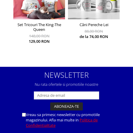
Set Tricouri The King-The
Căni Pereche Lei
Căni 
Queen
88,00 RON
148,00 RON
de la 74,00 RON
129,00 RON
NEWSLETTER
Nu rata ofertele si promotiile noastre
Vreau sa primesc newsletter cu promotiile
magazinului. Afla mai multe in
Politica de
Confidentialitate