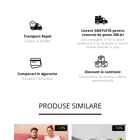
Livrare GRATUITĂ pentru
comenzi de peste 200 lei
Transport Rapid
Cost transport 15 lei la plata
Livrare in 24-48H
ramburs și 5 lei la plata cu cardul,
livrare oriunde în țară
Discount la cantitate
Cumparari in siguranta
Contacteaza-ne pentru o oferta
Tranzactii Securizate
personalizata
PRODUSE SIMILARE
-13%
-16%