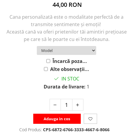
44,00 RON
Cana personalizată este o modalitate perfectă de a
transmite sentimente și emoții!
Această cană va oferi prietenilor tăi amintiri prețioase
pe care să le poarte cu ei întotdeauna.
Încarcă poza...
Alte observații...
IN STOC
Durata de livrare:
1
Adauga in cos
Cod Produs:
CPS-6872-6766-3333-4667-6-8066