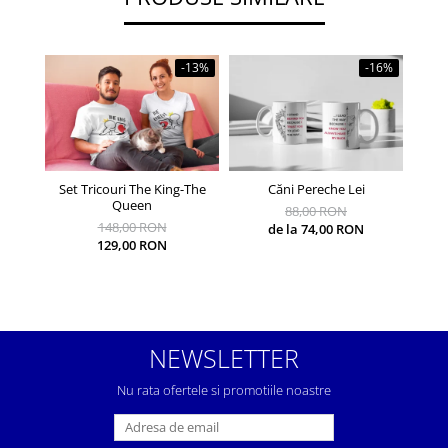
-13%
-16%
Set Tricouri The King-The
Căni Pereche Lei
Căni 
Queen
88,00 RON
148,00 RON
de la 74,00 RON
129,00 RON
NEWSLETTER
Nu rata ofertele si promotiile noastre