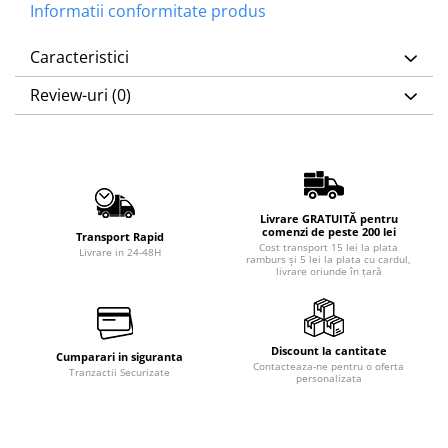
Informatii conformitate produs
Caracteristici
Review-uri
(0)
Livrare GRATUITĂ pentru
comenzi de peste 200 lei
Transport Rapid
Cost transport 15 lei la plata
Livrare in 24-48H
ramburs și 5 lei la plata cu cardul,
livrare oriunde în țară
Discount la cantitate
Cumparari in siguranta
Contacteaza-ne pentru o oferta
Tranzactii Securizate
personalizata