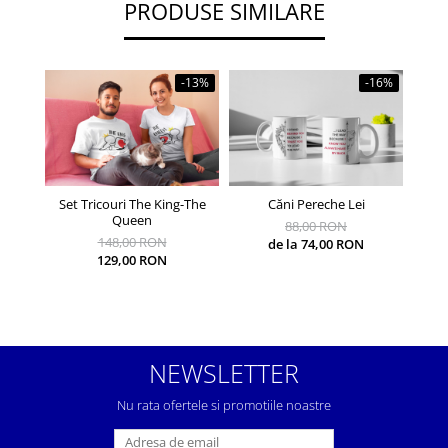
PRODUSE SIMILARE
-13%
-16%
Set Tricouri The King-The
Căni Pereche Lei
Set 
Queen
88,00 RON
148,00 RON
de la 74,00 RON
129,00 RON
NEWSLETTER
Nu rata ofertele si promotiile noastre