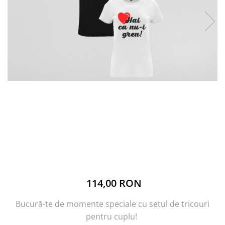
114,00 RON
Bucură-te de momente speciale cu setul de tricouri
pentru cuplu!